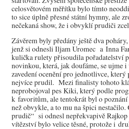
startovali. Zvýšení společenské prestiž
celosvětovém měřítku bylo tímto neoddi
to sice úplně přesné státní hymny, ale zr
nečekaná show, že i obvyklí prudiči zcel
Závěrem byly předány ještě dva poháry, 
jenž si odnesli Iljam Uromec a Inna Fa
kulička rulety přisoudila pořadatelství p
novinkou, která, jak doufáme, se ujme i 
zavedení ocenění pro jednotlivce, který
nejvíce prudil. Mezi finalisty tohoto kl
neprobojoval pes Kiki, který podle prog
k favoritům, ale tentokrát byl o poznání
než obvykle, a to mu na špici nestačilo.
prudič“ si odnesl nepřekvapivě Rajkop 
vítězství bylo velice těsné, protože i dru