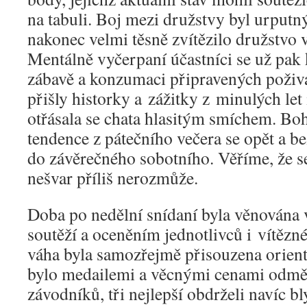
na tabuli. Boj mezi družstvy byl urput
nakonec velmi těsně zvítězilo družstvo
Mentálně vyčerpaní účastníci se už pak
zábavě a konzumaci připravených poživa
přišly historky a zážitky z minulých let
otřásala se chata hlasitým smíchem. Boh
tendence z pátečního večera se opět a be
do závěrečného sobotního. Věříme, že s
nešvar příliš nerozmůže.
Doba po nedělní snídaní byla věnována
soutěží a oceněním jednotlivců i vítězn
váha byla samozřejmě přisouzena orien
bylo medailemi a věcnými cenami odmě
závodníků, tři nejlepší obdrželi navíc bl