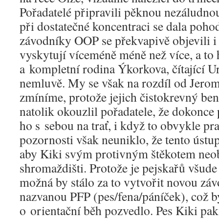
Pořadatelé připravili pěknou nezáludnou t
při dostatečné koncentraci se dala poh
závodníky OOP se překvapivě objevili i t
vyskytují víceméně méně než více, a to
a kompletní rodina Ýkorkova, čítající U
nemluvě. My se však na rozdíl od Jero
zmíníme, protože jejich čistokrevný be
natolik okouzlil pořadatele, že dokonce p
ho s sebou na trať, i když to obvykle pr
pozornosti však neuniklo, že tento ústup
aby Kiki svým protivným štěkotem neob
shromaždišti. Protože je pejskařů všude 
možná by stálo za to vytvořit novou závo
nazvanou PFP (pes/fena/páníček), což b
o orientační běh pozvedlo. Pes Kiki pak