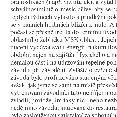
pranostikách (např. viz titulek), a vytáh
schválnostmi už o měsíc dříve, aby se 
teplých týdnech vytasilo s prudkým pok
se v ranních hodinách blížící k nule. A
počasí se přesně trefila do termínu úv
oblastního žebříčku MSK oblasti. Jejich 
nuceni vydávat svou energii, nakumul
období, nejen na zajištění fyzického a 
nemalou část i na udržování tepelné poh
závod a při závodění. Zvláště otevřené 
závodu bylo profukováno studeným větr
avšak, jak jsme se sami na místě přesvěd
vytrénovaní závodníci tuto nepříjemnou
zvládli, protože jim taky nic jiného ne
nedělního závodu, situované do restaura
bylo zaslouženou satisfakcí za sobotní