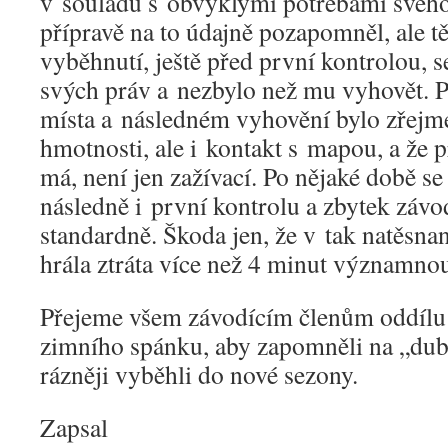
v souladu s obvyklými potřebami svého t
přípravě na to údajně pozapomněl, ale tě
vyběhnutí, ještě před první kontrolou, 
svých práv a nezbylo než mu vyhovět. 
místa a následném vyhovění bylo zřejmé,
hmotnosti, ale i kontakt s mapou, a že p
má, není jen zažívací. Po nějaké době se 
následně i první kontrolu a zbytek závo
standardně. Škoda jen, že v tak natěsnan
hrála ztráta více než 4 minut významnou
Přejeme všem závodícím členům oddíl
zimního spánku, aby zapomněli na „dub
rázněji vyběhli do nové sezony.
Zapsal