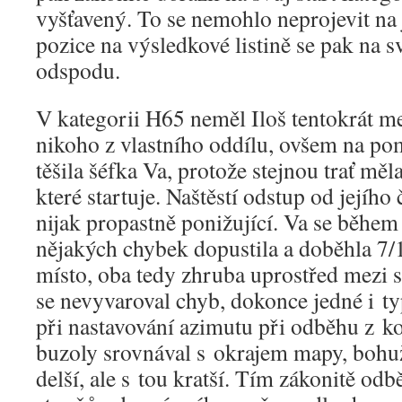
vyšťavený. To se nemohlo neprojevit na
pozice na výsledkové listině se pak na 
odspodu.
V kategorii H65 neměl Iloš tentokrát m
nikoho z vlastního oddílu, ovšem na po
těšila šéfka Va, protože stejnou trať měl
které startuje. Naštěstí odstup od jejího
nijak propastně ponižující. Va se běhe
nějakých chybek dopustila a doběhla 7/1
místo, oba tedy zhruba uprostřed mezi 
se nevyvaroval chyb, dokonce jedné i ty
při nastavování azimutu při odběhu z kon
buzoly srovnával s okrajem mapy, bohuž
delší, ale s tou kratší. Tím zákonitě o