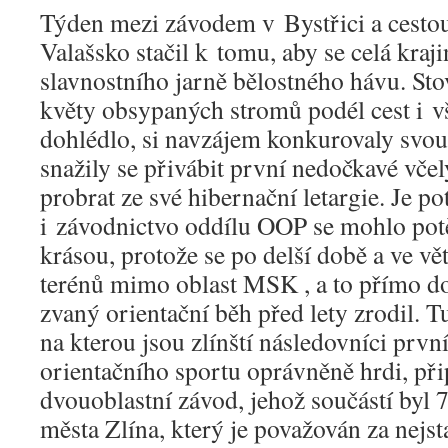
Týden mezi závodem v Bystřici a cestou
Valašsko stačil k tomu, aby se celá kraj
slavnostního jarně bělostného hávu. St
květy obsypaných stromů podél cest i 
dohlédlo, si navzájem konkurovaly svou
snažily se přivábit první nedočkavé včely
probrat ze své hibernační letargie. Je pot
i závodnictvo oddílu OOP se mohlo potě
krásou, protože se po delší době a ve v
terénů mimo oblast MSK , a to přímo do
zvaný orientační běh před lety zrodil. T
na kterou jsou zlínští následovníci prv
orientačního sportu oprávněně hrdi, při
dvouoblastní závod, jehož součástí byl 
města Zlína, který je považován za nejs