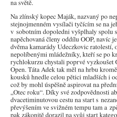
na světě.
Na zlínský kopec Maják, nazvaný po n
stejnojmenném vysílači tyčícím se na je
v sobotním dopoledni vyšplhaly spolu s 
napěchovaná členy oddílu OOP, navíc j
dvěma kamarády Udeczkovic ratolestí, 
nepolíbenými mládežníky, kteří se po k
rychlokurzu chystali poprvé vyzkoušet 
Open. Táta Adek tak měl na hrbu kromě
kousků hnedle celou pětici mladších i od
což by mohl úspěšně aspirovat na přední
„Otec roku“. Díky své zodpovědnosti ab
dvacetiminutovou cestu na start s neza
převýšením ve svižném tempu tam a zpě
pak zákonitě dorazil na svůj start kate