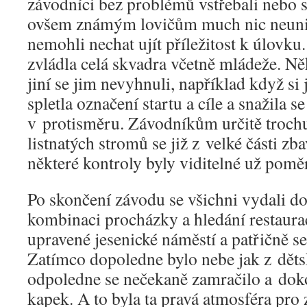
závodníci bez problémů vstřebali nebo si
ovšem známým lovičům much nic neuni
nemohli nechat ujít příležitost k úlovk
zvládla celá skvadra včetně mládeže. Ně
jiní se jim nevyhnuli, například když si 
spletla označení startu a cíle a snažila se
v protisměru. Závodníkům určitě troch
listnatých stromů se již z velké části zba
některé kontroly byly viditelné už pomě
Po skončení závodu se všichni vydali do
kombinaci procházky a hledání restaurac
upravené jesenické náměstí a patřičně se
Zatímco dopoledne bylo nebe jak z dět
odpoledne se nečekaně zamračilo a doko
kapek. A to byla ta pravá atmosféra pro