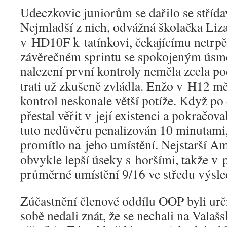
Udeczkovic juniorům se dařilo se stříd
Nejmladší z nich, odvážná školačka Liz
v HD10F k tatínkovi, čekajícímu netrpěli
závěrečném sprintu se spokojeným úsm
nalezení první kontroly neměla zcela po
trati už zkušeně zvládla. Enžo v H12 mě
kontrol neskonale větší potíže. Když p
přestal věřit v její existenci a pokračova
tuto nedůvěru penalizován 10 minutami
promítlo na jeho umístění. Nejstarší Am
obvykle lepší úseky s horšími, takže v
průměrné umístění 9/16 ve středu výsle
Zúčastnění členové oddílu OOP byli určit
sobě nedali znát, že se nechali na Valaš