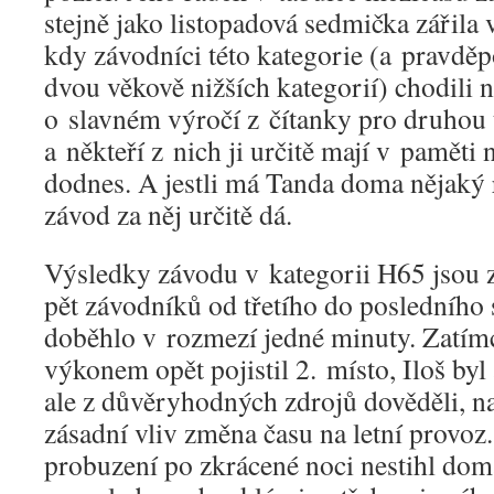
stejně jako listopadová sedmička zářila
kdy závodníci této kategorie (a pravděp
dvou věkově nižších kategorií) chodili 
o slavném výročí z čítanky pro druhou 
a někteří z nich ji určitě mají v paměti
dodnes. A jestli má Tanda doma nějaký r
závod za něj určitě dá.
Výsledky závodu v kategorii H65 jsou z
pět závodníků od třetího do posledního
doběhlo v rozmezí jedné minuty. Zatím
výkonem opět pojistil 2. místo, Iloš byl 
ale z důvěryhodných zdrojů dověděli, n
zásadní vliv změna času na letní provo
probuzení po zkrácené noci nestihl dom