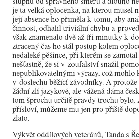
stupňů od správného směru a dlouho ne
je ta velká oplocenka, na kterou musel n
její absence ho přiměla k tomu, aby ana
činnost, odhalil triviální chybu a prove
však znamenalo dvě až tři minutky k do
ztracený čas ho stál postup kolem oplo
nedaleké pěšince, při kterém se zamotal 
nešťastně, že si v zoufalství snažil pomo
nepublikovatelnými výrazy, což mohlo 
v doslechu běžící závodníky. A protože 
žádní zlí jazykové, ale vážená dáma česk
tom šprochu určitě pravdy trochu bylo.
přísloví, můžeme mu jen pro příště dopo
zlato.
Výkvět oddílových veteránů, Tanda s Řeť