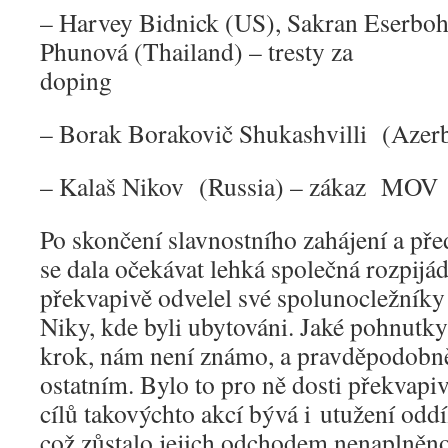
– Harvey Bidnick (US), Sakran Eserboh
Phunová (Thailand) – tresty za
dopi
– Borak Borakovič Shukashvilli (Azerb
– Kalaš Nikov (Russia) – zákaz MOV
Po skončení slavnostního zahájení a před
se dala očekávat lehká společná rozpijá
překvapivě odvelel své spolunocležníky 
Niky, kde byli ubytováni. Jaké pohnutky
krok, nám není známo, a pravděpodobně
ostatním. Bylo to pro ně dosti překvapi
cílů takovýchto akcí bývá i utužení odd
což zůstalo jejich odchodem nenaplněno