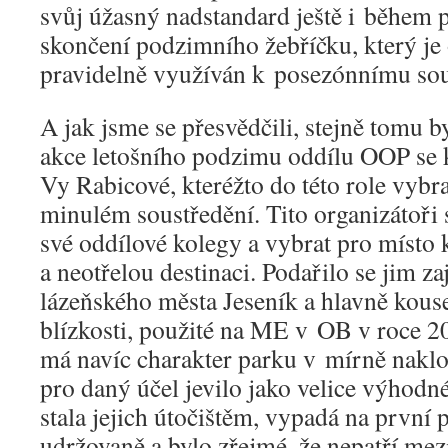
svůj úžasný nadstandard ještě i během 
skončení podzimního žebříčku, který j
pravidelně využíván k posezónnímu sou
A jak jsme se přesvědčili, stejně tomu b
akce letošního podzimu oddílu OOP se ko
Vy Rabicové, kteréžto do této role vybra
minulém soustředění. Tito organizátoři 
své oddílové kolegy a vybrat pro místo 
a neotřelou destinaci. Podařilo se jim za
lázeňského města Jeseník a hlavně kous
blízkosti, použité na ME v OB v roce 2
má navíc charakter parku v mírně naklo
pro daný účel jevilo jako velice výhodn
stala jejich útočištěm, vypadá na první 
udržovaně a bylo zřejmé, že nepatří mez