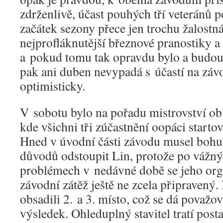
zdrženlivě, účast pouhých tří veteránů p
začátek sezony přece jen trochu žalostná
nejprofláknutější březnové pranostiky a 
a pokud tomu tak opravdu bylo a budou s
pak ani duben nevypadá s účastí na závo
optimisticky.
V sobotu bylo na pořadu mistrovství obla
kde všichni tři zúčastnění oopáci starto
Hned v úvodní části závodu musel bohuž
důvodů odstoupit Lin, protože po vážný
problémech v nedávné době se jeho org
závodní zátěž ještě ne zcela připravený.
obsadili 2. a 3. místo, což se dá považov
výsledek. Ohleduplný stavitel tratí posta