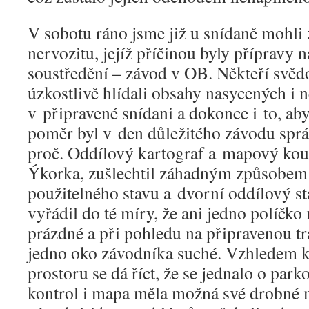
V sobotu ráno jsme již u snídaně mohl
nervozitu, jejíž příčinou byly přípravy
soustředění – závod v OB. Někteří svědo
úzkostlivě hlídali obsahy nasycených i
v připravené snídani a dokonce i to, ab
poměr byl v den důležitého závodu sprá
proč. Oddílový kartograf a mapový kou
Ýkorka, zušlechtil záhadným způsobem
použitelného stavu a dvorní oddílový stav
vyřádil do té míry, že ani jedno políčko
prázdné a při pohledu na připravenou t
jedno oko závodníka suché. Vzhledem k
prostoru se dá říct, že se jednalo o park
kontrol i mapa měla možná své drobné 