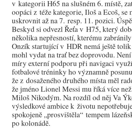
v kategorii H65 na slušném 6. místě, za
oopáci z téže kategorie, Iloš a Ecoš, se
uskrovnit až na 7. resp. 11. pozici. Úsp
Beskyd si odvezl Řeťa v H75, který doběh
několika nepřesností, kterému zabránily 
Onzík startující v HDR nemá ještě tolik
mohl vydat na trať bez doprovodu. Nen
míry externí podporu při navigaci využív
fotbalové tréninky ho významně posunul
že z dosaženého druhého místa měl rado
že jméno Lionel Messi mu říká více ne
Miloš Nikodým. Na rozdíl od něj Va Ýk
výsledkové ambice k životu nepotřebuje 
spokojeně „prosvištěla“ tempem lázeňsk
po kolonádě.