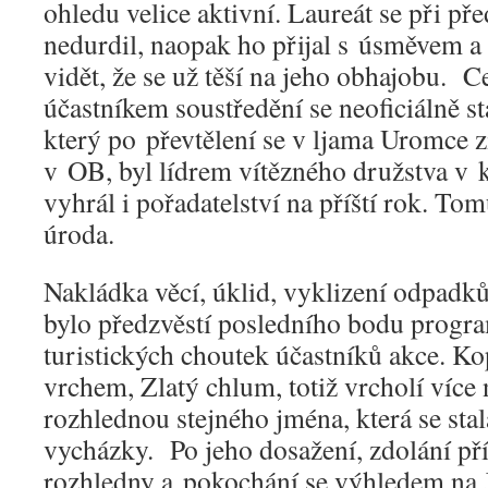
ohledu velice aktivní. Laureát se při př
nedurdil, naopak ho přijal s úsměvem a
vidět, že se už těší na jeho obhajobu. 
účastníkem soustředění se neoficiálně s
který po převtělení se v ljama Uromce z
v OB, byl lídrem vítězného družstva v k
vyhrál i pořadatelství na příští rok. Tom
úroda.
Nakládka věcí, úklid, vyklizení odpadků
bylo předzvěstí posledního bodu progra
turistických choutek účastníků akce. 
vrchem, Zlatý chlum, totiž vrcholí více
rozhlednou stejného jména, která se sta
vycházky. Po jeho dosažení, zdolání př
rozhledny a pokochání se výhledem na J