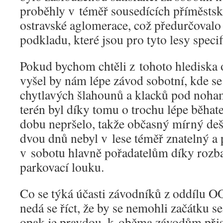
proběhly v téměř sousedících příměstský
ostravské aglomerace, což předurčovalo 
podkladu, které jsou pro tyto lesy specif
Pokud bychom chtěli z tohoto hlediska 
vyšel by nám lépe závod sobotní, kde se
chytlavých šlahounů a klacků pod noha
terén byl díky tomu o trochu lépe běhate
dobu nepršelo, takže občasný mírný deš
dvou dnů nebyl v lese téměř znatelný a
v sobotu hlavně pořadatelům díky roz
parkovací louku.
Co se týká účasti závodníků z oddílu 
nedá se říct, že by se nemohli začátku s
opak je pravdou, k oběma závodům přist