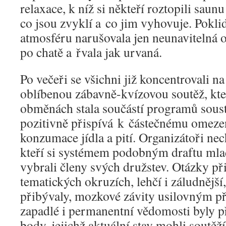
relaxace, k níž si někteří roztopili saunu 
co jsou zvyklí a co jim vyhovuje. Pokli
atmosféru narušovala jen neunavitelná om
po chatě a řvala jak urvaná.
Po večeři se všichni již koncentrovali n
oblíbenou zábavně-kvízovou soutěž, kte
obměnách stala součástí programů soust
pozitivně přispívá k částečnému omez
konzumace jídla a pití. Organizátoři necha
kteří si systémem podobným draftu ml
vybrali členy svých družstev. Otázky př
tematických okruzích, lehčí i záludnější,
přibývaly, mozkové závity usilovným p
zapadlé i permanentní vědomosti byly p
body, jejichž aktuální stav mohli soutěž