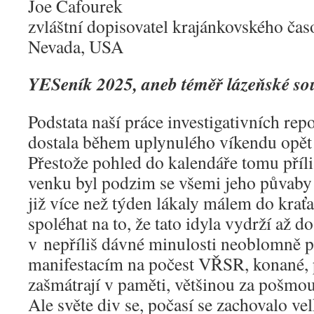
Joe Cafourek
zvláštní dopisovatel krajánkovského ča
Nevada, USA
YESeník 2025, aneb téměř lázeňské so
Podstata naší práce investigativních re
dostala během uplynulého víkendu opět 
Přestože pohled do kalendáře tomu příl
venku byl podzim se všemi jeho půvaby 
již více než týden lákaly málem do kraťa
spoléhat na to, že tato idyla vydrží až do
v nepříliš dávné minulosti neoblomně 
manifestacím na počest VŘSR, konané, 
zašmátrají v paměti, většinou za pošmo
Ale světe div se, počasí se zachovalo vel