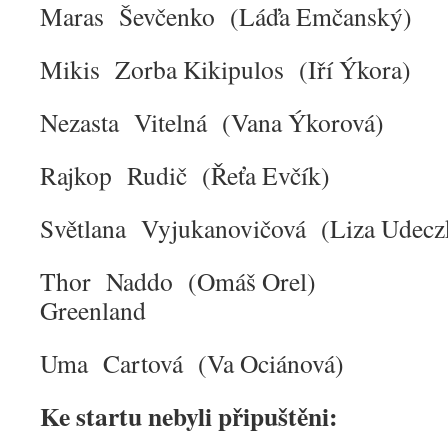
Maras Ševčenko (Láďa Emčan
Mikis Zorba Kikipulos (Iří 
Nezasta Vitelná (Vana Ýkor
Rajkop Rudič (Řeťa Ev
Světlana Vyjukanovičová (Liza Udecz
Thor Naddo (Omáš
Greenland
Uma Cartová (Va Ocián
Ke startu nebyli připuštěni: