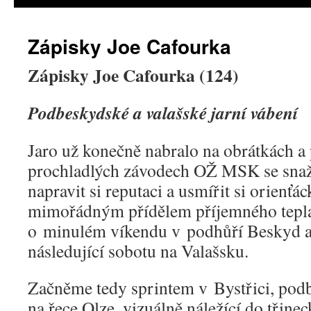
Zápisky Joe Cafourka
Zápisky Joe Cafourka (124)
Podbeskydské a valašské jarní vábení
Jaro už konečně nabralo na obrátkách a
prochladlých závodech OŽ MSK se snaži
napravit si reputaci a usmířit si orienť
mimořádným přídělem příjemného tepla,
o minulém víkendu v podhůří Beskyd a j
následující sobotu na Valašsku.
Začněme tedy sprintem v Bystřici, podb
na řece Olze, vizuálně náležící do třine