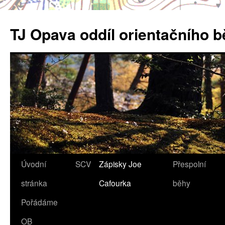
Přejít
k
TJ Opava oddíl orientačního 
obsahu
webu
Úvodní
SCV
Zápisky Joe
Přespolní
stránka
Cafourka
běhy
Pořádáme
OB