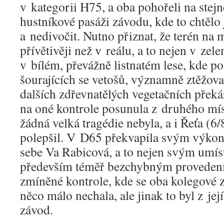
v kategorii H75, a oba pohořeli na stej
hustníkové pasáži závodu, kde to chtělo
a nedivočit. Nutno přiznat, že terén na
přívětivěji než v reálu, a to nejen v zele
v bílém, převážně listnatém lese, kde po
šourajících se vetošů, významně ztěžova
dalších zdřevnatělých vegetačních překá
na oné kontrole posunula z druhého míst
žádná velká tragédie nebyla, a i Řeťa (6/8
polepšil. V D65 překvapila svým výk
sebe Va Rabicová, a to nejen svým umíst
především téměř bezchybným provedení
zmíněné kontrole, kde se oba kolegové z
něco málo nechala, ale jinak to byl z jej
závod.