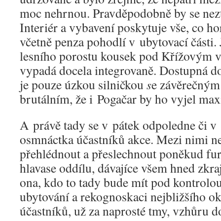
moc nehrnou. Pravděpodobně by se neztr
Interiér a vybavení poskytuje vše, co ho
včetně penza pohodlí v ubytovací části. 
lesního porostu kousek pod Křížovým 
vypadá docela integrovaně. Dostupná d
je pouze úzkou silničkou
s
e závěrečným
brutálním, že i Pogačar by ho vyjel ma
A právě tady se v pátek odpoledne či v 
osmnáctka účastníků akce. Mezi nimi 
přehlédnout a přeslechnout poněkud fu
hlavase oddílu, dávajíce všem hned zkraj
ona, kdo to tady bude mít pod kontrolo
ubytování a rekognoskaci nejbližšího ok
účastníků, už za naprosté tmy, vzhůru d