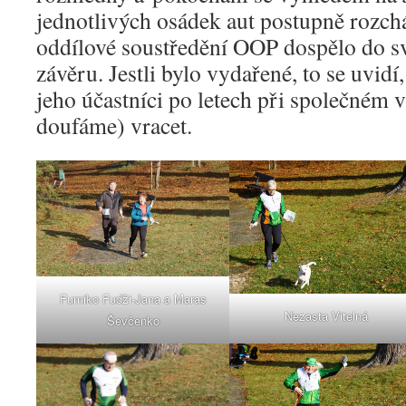
jednotlivých osádek aut postupně rozchá
oddílové soustředění OOP dospělo do sv
závěru. Jestli bylo vydařené, to se uvid
jeho účastníci po letech při společném
doufáme) vracet.
Fumiko Fudži-Jana a Maras
Nezasta Vitelná
Ševčenko