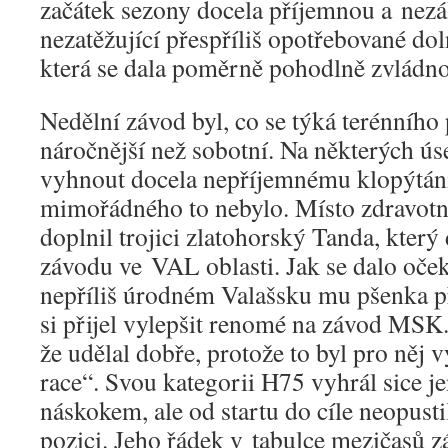
začátek sezony docela příjemnou a nezá
nezatěžující přespříliš opotřebované dol
která se dala poměrně pohodlně zvládno
Nedělní závod byl, co se týká terénního
náročnější než sobotní. Na některých ú
vyhnout docela nepříjemnému klopýtání,
mimořádného to nebylo. Místo zdravot
doplnil trojici zlatohorský Tanda, který
závodu ve VAL oblasti. Jak se dalo oče
nepříliš úrodném Valašsku mu pšenka pří
si přijel vylepšit renomé na závod MSK.
že udělal dobře, protože to byl pro něj
race“. Svou kategorii H75 vyhrál sice j
náskokem, ale od startu do cíle neopust
pozici. Jeho řádek v tabulce mezičasů z