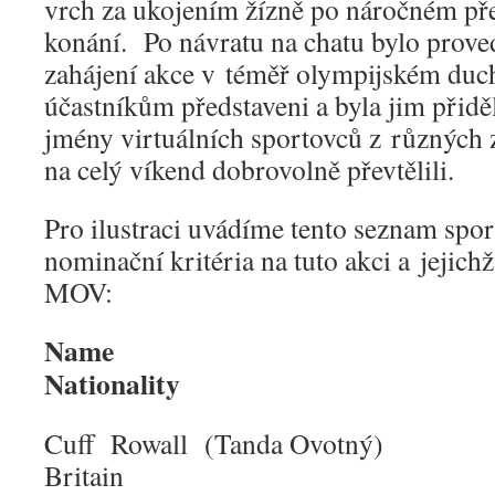
vrch za ukojením žízně po náročném př
konání. Po návratu na chatu bylo prove
zahájení akce v téměř olympijském duch
účastníkům představeni a byla jim přiděl
jmény virtuálních sportovců z různých z
na celý víkend dobrovolně převtělili.
Pro ilustraci uvádíme tento seznam sport
nominační kritéria na tuto akci a jejich
MOV:
Na
Nationality
Cuff Rowall (Tanda Ovo
Brita