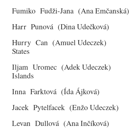
Fumiko Fudži-Jana (Ana Emčan
Harr Punová (Dina Udečk
Hurry Can (Amuel Udecz
States
Iljam Uromec (Adek Udecz
Islands
Inna Farktová (Ída Ájk
Jacek Pytelfacek (Enžo Udec
Levan Dullová (Ana Inčík