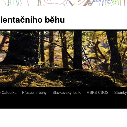
rientačního běhu
e Cafourka
Přespolní běhy
Slavkovský lesík
MSKS ČSOS
Stránk