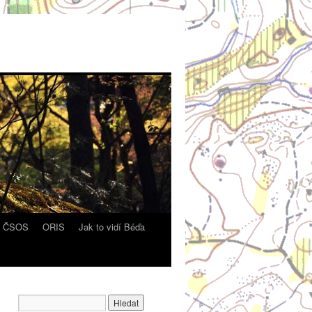
y ČSOS
ORIS
Jak to vidí Béďa