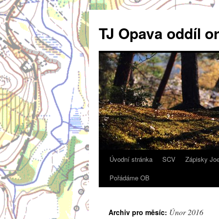
Přejít
k
TJ Opava oddíl o
obsahu
webu
Úvodní stránka
SCV
Zápisky Jo
Pořádáme OB
Únor 2016
Archiv pro měsíc: