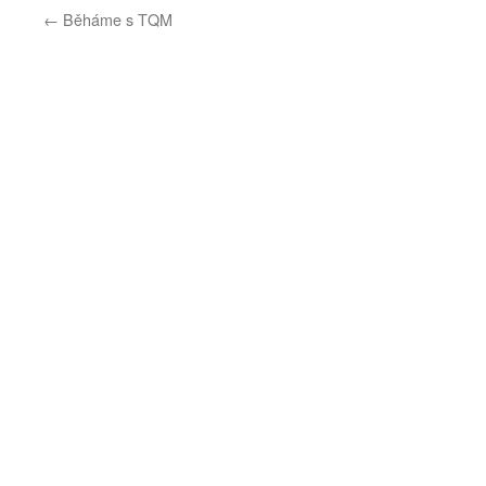
←
Běháme s TQM