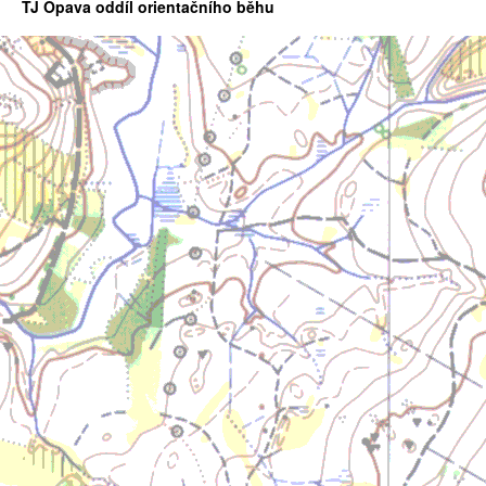
TJ Opava oddíl orientačního běhu