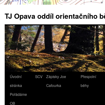
Přejít
k
TJ Opava oddíl orientačního 
obsahu
webu
Úvodní
SCV
Zápisky Joe
Přespolní
stránka
Cafourka
běhy
Pořádáme
OB