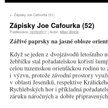
←
Zápisky Joe Cafourka (51)
Zápisky Joe Cafourka (52)
Publikováno
16/05/2017
|
Autor:
Milan Binčík
Zářivé paprsky na jasné obloze orien
Když se jeden z dvojzávodů letošního n
žebříčku stal pořadatelskou kořistí šum
celou tuzemskou orienťáckou rodinu to
i výzvu, protože závodní prostory využ
v oblasti Jeseníků, respektive Králickéh
Rychlebských hor i příkladná pořadatel
záruku náročných a dobře připravený