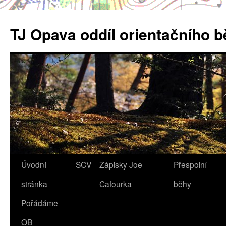
Přejít
k
TJ Opava oddíl orientačního 
obsahu
webu
Úvodní
SCV
Zápisky Joe
Přespolní
stránka
Cafourka
běhy
Pořádáme
OB