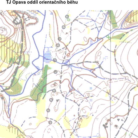
TJ Opava oddíl orientačního běhu