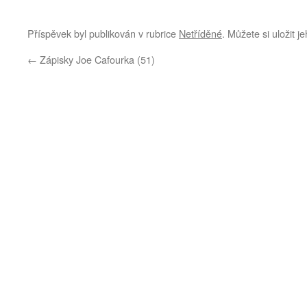
Příspěvek byl publikován v rubrice
Netříděné
. Můžete si uložit j
←
Zápisky Joe Cafourka (51)