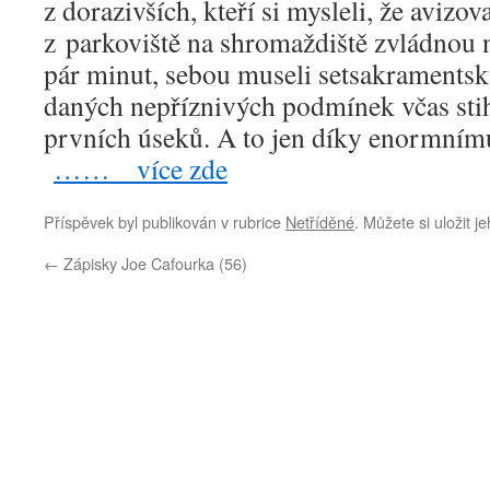
z dorazivších, kteří si mysleli, že aviz
z parkoviště na shromaždiště zvládnou n
pár minut, sebou museli setsakramentsk
daných nepříznivých podmínek včas stihl
prvních úseků. A to jen díky enormnímu
…… více zde
Příspěvek byl publikován v rubrice
Netříděné
. Můžete si uložit j
←
Zápisky Joe Cafourka (56)