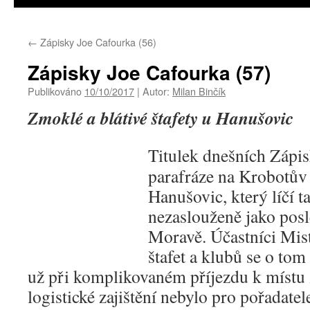
←
Zápisky Joe Cafourka (56)
Zápisky Joe Cafourka (57)
Publikováno
10/10/2017
|
Autor:
Milan Binčík
Zmoklé a blátivé štafety u Hanušovic
Titulek dnešních Zápis
parafráze na Krobotův 
Hanušovic, který líčí t
nezaslouženě jako pos
Moravě. Účastníci Mist
štafet a klubů se o to
už při komplikovaném příjezdu k místu 
logistické zajištění nebylo pro pořadate