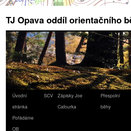
Přejít
k
TJ Opava oddíl orientačního 
obsahu
webu
Úvodní
SCV
Zápisky Joe
Přespolní
stránka
Cafourka
běhy
Pořádáme
OB