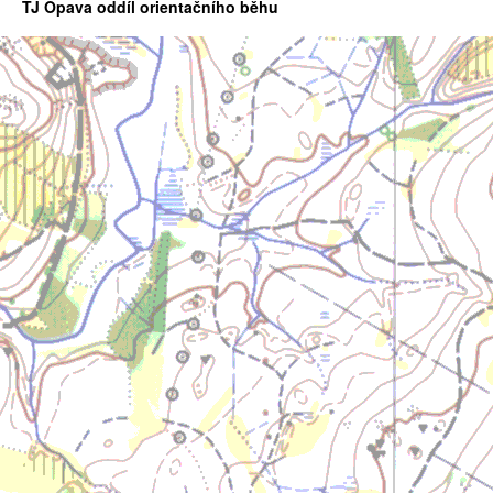
TJ Opava oddíl orientačního běhu