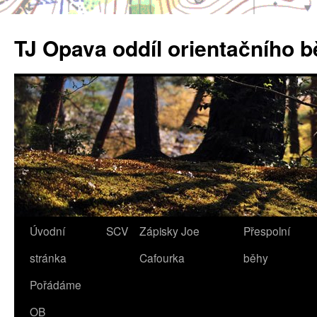
Přejít
k
TJ Opava oddíl orientačního 
obsahu
webu
Úvodní
SCV
Zápisky Joe
Přespolní
stránka
Cafourka
běhy
Pořádáme
OB