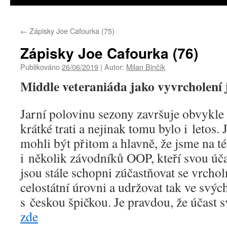
←
Zápisky Joe Cafourka (75)
Zápisky Joe Cafourka (76)
Publikováno
26/06/2019
|
Autor:
Milan Binčík
Middle veteraniáda jako vyvrcholení 
Jarní polovinu sezony završuje obvykle
krátké trati a nejinak tomu bylo i letos.
mohli být přitom a hlavně, že jsme na té
i několik závodníků OOP, kteří svou úča
jsou stále schopni zúčastňovat se vrcho
celostátní úrovni a udržovat tak ve svýc
s českou špičkou. Je pravdou, že účas
zde