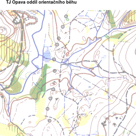
TJ Opava oddíl orientačního běhu