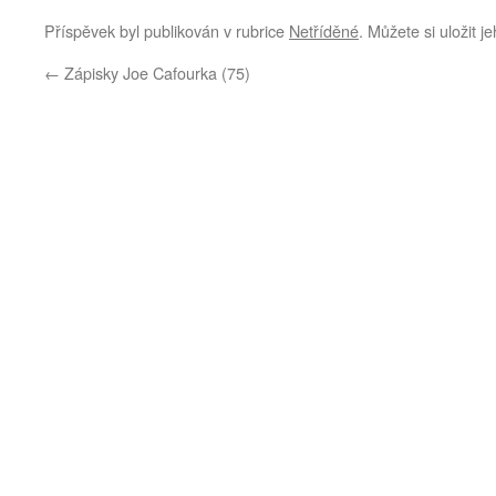
Příspěvek byl publikován v rubrice
Netříděné
. Můžete si uložit j
←
Zápisky Joe Cafourka (75)