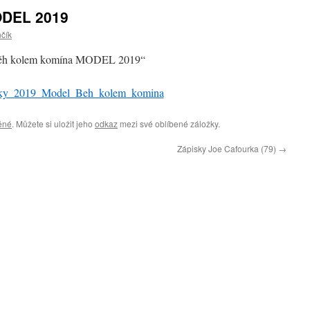
ODEL 2019
nčík
ěh kolem komína MODEL 2019“
ky_2019_Model_Beh_kolem_komina
ěné
. Můžete si uložit jeho
odkaz
mezi své oblíbené záložky.
Zápisky Joe Cafourka (79)
→