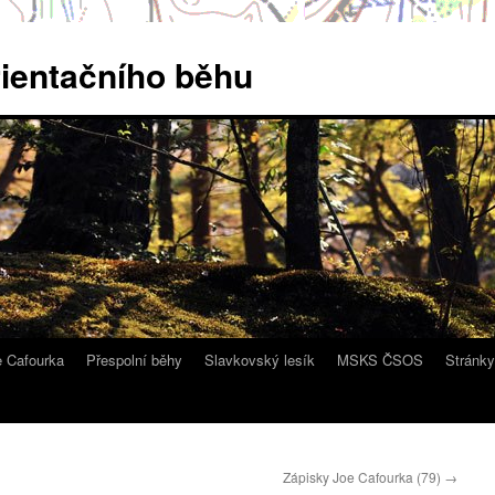
rientačního běhu
e Cafourka
Přespolní běhy
Slavkovský lesík
MSKS ČSOS
Stránk
Zápisky Joe Cafourka (79)
→