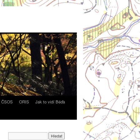
y ČSOS
ORIS
Jak to vidí Béďa