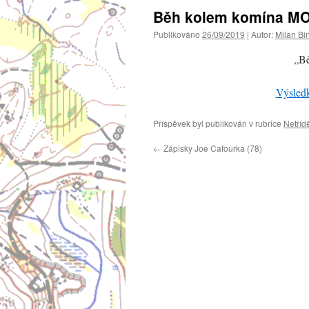
Běh kolem komína M
Publikováno
26/09/2019
|
Autor:
Milan Bi
„B
Výsled
Příspěvek byl publikován v rubrice
Netříd
←
Zápisky Joe Cafourka (78)