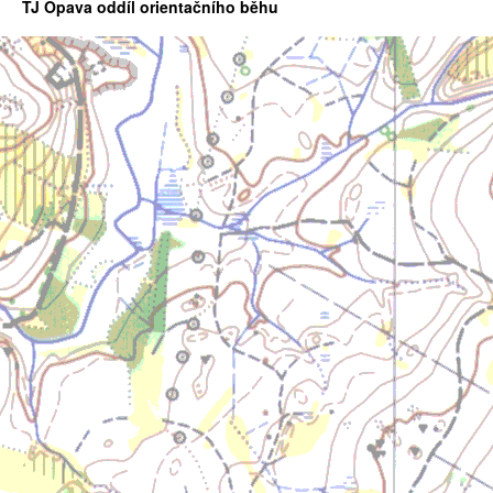
TJ Opava oddíl orientačního běhu