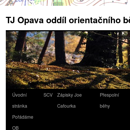
Přejít
k
TJ Opava oddíl orientačního 
obsahu
webu
Úvodní
SCV
Zápisky Joe
Přespolní
stránka
Cafourka
běhy
Pořádáme
OB