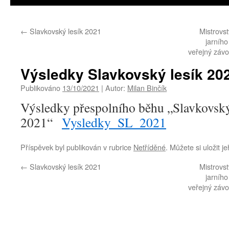
←
Slavkovský lesík 2021
Mistrovs
jarníh
veřejný závo
Výsledky Slavkovský lesík 20
Publikováno
13/10/2021
|
Autor:
Milan Binčík
Výsledky přespolního běhu „Slavkovský
2021“
Vysledky_SL_2021
Příspěvek byl publikován v rubrice
Netříděné
. Můžete si uložit j
←
Slavkovský lesík 2021
Mistrovs
jarníh
veřejný závo