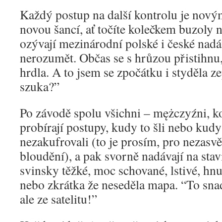
Každý postup na další kontrolu je nov
novou šancí, ať točíte kolečkem buzoly n
ozývají mezinárodní polské i české nad
nerozumět. Občas se s hrůzou přistihnu,
hrdla. A to jsem se zpočátku i styděla z
szuka?”
Po závodě spolu všichni – mężczyźni, ko
probírají postupy, kudy to šli nebo kudy
nezakufrovali (to je prosím, pro nezasv
bloudění), a pak svorně nadávají na stavit
svinsky těžké, moc schované, lstivé, h
nebo zkrátka že neseděla mapa. “To sna
ale ze satelitu!”