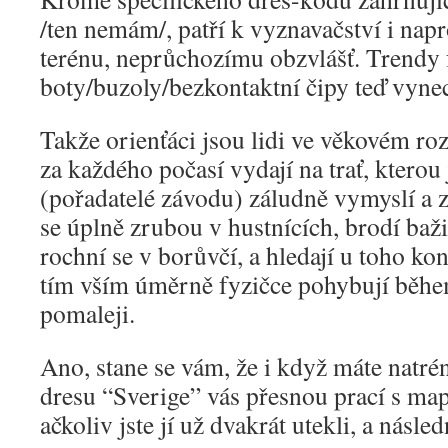
/ten nemám/, patří k vyznavačství i nap
terénu, neprůchozímu obzvlášť. Trendy f
boty/buzoly/bezkontaktní čipy teď vy
Takže orienťáci jsou lidi ve věkovém roz
za každého počasí vydají na trať, kterou 
(pořadatelé závodu) záludně vymyslí a 
se úplně zrubou v hustnících, brodí baži
rochní se v borůvčí, a hledají u toho ko
tím vším úměrně fyzičce pohybují během
pomaleji.
Ano, stane se vám, že i když máte natré
dresu “Sverige” vás přesnou prací s ma
ačkoliv jste jí už dvakrát utekli, a následn