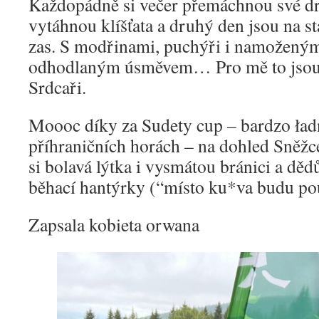
Každopádně si večer přemáchnou své dr
vytáhnou klíšťata a druhý den jsou na st
zas. S modřinami, puchýři i namoženými 
odhodlaným úsměvem… Pro mě to jsou 
Srdcaři.
Moooc díky za Sudety cup – bardzo ładn
příhraničních horách – na dohled Sněžc
si bolavá lýtka i vysmátou bránici a dě
běhací hantýrky (“místo ku*va budu pou
Zapsala kobieta orwana