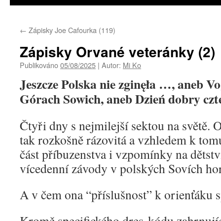
←
Zápisky Joe Cafourka (119)
Zápisky Orvané veteránky (2)
Publikováno
05/08/2025
|
Autor:
Mi Ko
Jeszcze Polska nie zginęła …, aneb Vo
Górach Sowich, aneb Dzień dobry czt
Čtyři dny s nejmilejší sektou na světě. 
tak rozkošně rázovitá a vzhledem k tom
část příbuzenstva i vzpomínky na dětstv
vícedenní závody v polských Sovích ho
A v čem ona “příslušnost” k orienťáku 
Kromě specifického dres-kódu zahrnujíc