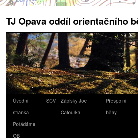
Přejít
k
TJ Opava oddíl orientačního 
obsahu
webu
Úvodní
SCV
Zápisky Joe
Přespolní
stránka
Cafourka
běhy
Pořádáme
OB