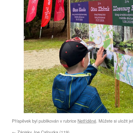
Příspěvek byl publikován v rubrice
Netříděné
. Můžete si uložit j
←
Zápisky Joe Cafourka (119)