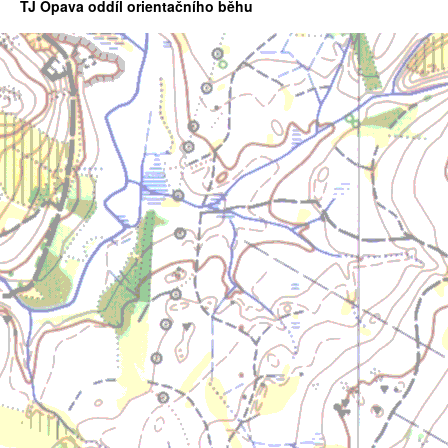
TJ Opava oddíl orientačního běhu