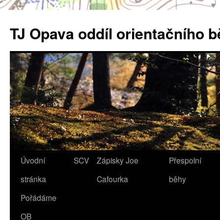
Přejít
k
TJ Opava oddíl orientačního 
obsahu
webu
Úvodní
SCV
Zápisky Joe
Přespolní
stránka
Cafourka
běhy
Pořádáme
OB