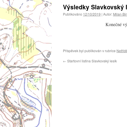
Výsledky Slavkovský l
Publikováno
12/10/2019
|
Autor:
Milan Bi
Konečné výs
Příspěvek byl publikován v rubrice
Netříd
←
Startovní listina Slavkovský lesík