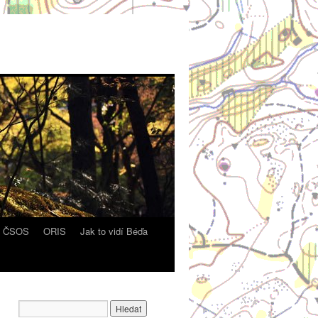
y ČSOS
ORIS
Jak to vidí Béďa