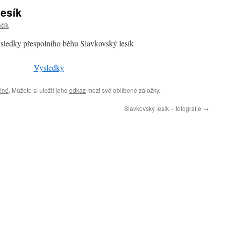
esík
nčík
ledky přespolního běhu Slavkovský lesík
Vysledky
ěné
. Můžete si uložit jeho
odkaz
mezi své oblíbené záložky.
Slavkovský lesík – fotografie
→