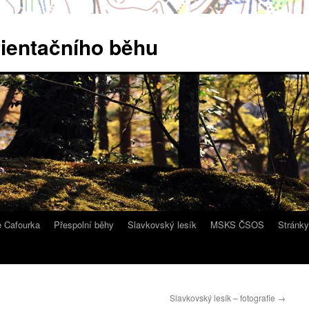
rientačního běhu
e Cafourka
Přespolní běhy
Slavkovský lesík
MSKS ČSOS
Stránk
Slavkovský lesík – fotografie
→