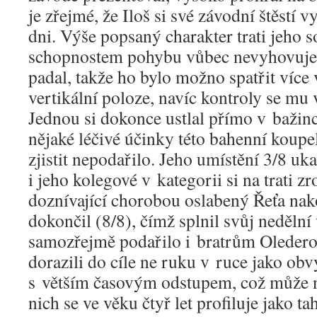
je zřejmé, že Iloš si své závodní štěstí 
dni. Výše popsaný charakter trati jeho
schopnostem pohybu vůbec nevyhovuje, 
padal, takže ho bylo možno spatřit více 
vertikální poloze, navíc kontroly se mu
Jednou si dokonce ustlal přímo v bažince
nějaké léčivé účinky této bahenní koupe
zjistit nepodařilo. Jeho umístění 3/8 uk
i jeho kolegové v kategorii si na trati z
doznívající chorobou oslabený Řeťa na
dokončil (8/8), čímž splnil svůj nedělní
samozřejmě podařilo i bratrům Oleder
dorazili do cíle ne ruku v ruce jako obv
s větším časovým odstupem, což může n
nich se ve věku čtyř let profiluje jako ta