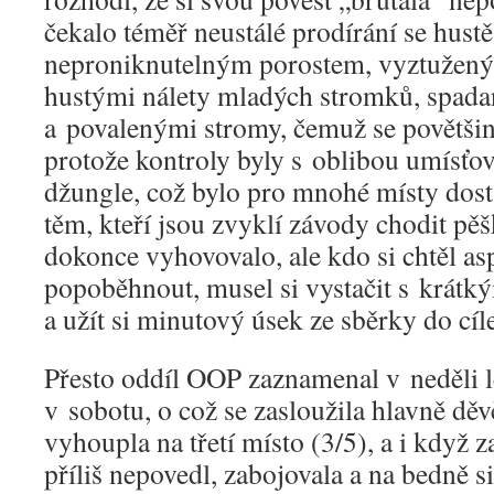
čekalo téměř neustálé prodírání se hus
neproniknutelným porostem, vyztužený
hustými nálety mladých stromků, spad
a povalenými stromy, čemuž se povětši
protože kontroly byly s oblibou umísťov
džungle, což bylo pro mnohé místy dos
těm, kteří jsou zvyklí závody chodit pěš
dokonce vyhovovalo, ale kdo si chtěl as
popoběhnout, musel si vystačit s krátký
a užít si minutový úsek ze sběrky do cíl
Přesto oddíl OOP zaznamenal v neděli l
v sobotu, o což se zasloužila hlavně dě
vyhoupla na třetí místo (3/5), a i když z
příliš nepovedl, zabojovala a na bedně s