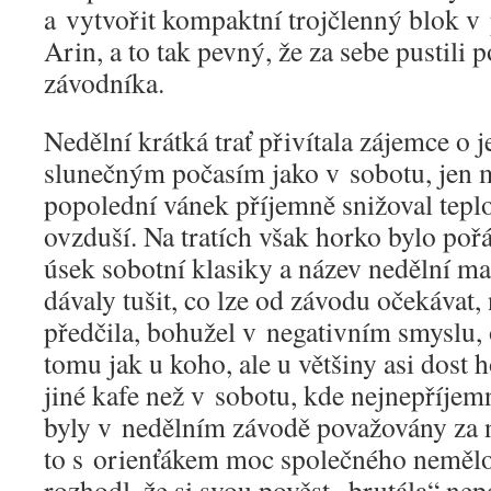
a vytvořit kompaktní trojčlenný blok v
Arin, a to tak pevný, že za sebe pustili 
závodníka.
Nedělní krátká trať přivítala zájemce o j
slunečným počasím jako v sobotu, jen m
popolední vánek příjemně snižoval teplo
ovzduší. Na tratích však horko bylo po
úsek sobotní klasiky a název nedělní m
dávaly tušit, co lze od závodu očekávat
předčila, bohužel v negativním smyslu,
tomu jak u koho, ale u většiny asi dost 
jiné kafe než v sobotu, kde nejnepříjemn
byly v nedělním závodě považovány za n
to s orienťákem moc společného nemělo, p
rozhodl, že si svou pověst „brutála“ ne