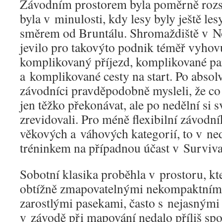
Závodním prostorem byla poměrně rozsáh
byla v minulosti, kdy lesy byly ještě les
směrem od Bruntálu. Shromaždiště v 
jevilo pro takovýto podnik téměř vyhovu
komplikovaný příjezd, komplikované pa
a komplikované cesty na start. Po absolv
závodníci pravděpodobně mysleli, že co 
jen těžko překonávat, ale po nedělní si s
zrevidovali. Pro méně flexibilní závodní
věkových a váhových kategorií, to v n
tréninkem na případnou účast v Survival
Sobotní klasika proběhla v prostoru, kt
obtížně zmapovatelnými nekompaktními 
zarostlými pasekami, často s nejasnými o
v závodě při mapování nedalo příliš sp