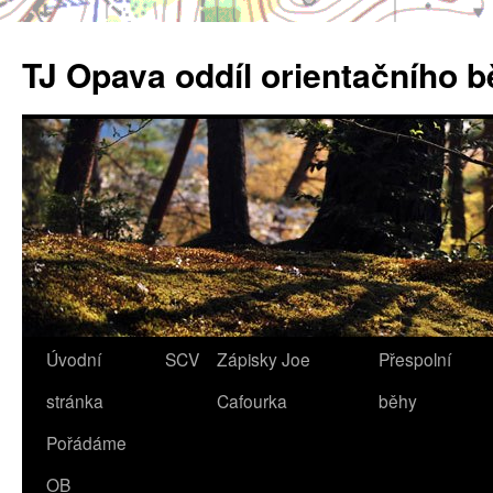
Přejít
k
TJ Opava oddíl orientačního 
obsahu
webu
Úvodní
SCV
Zápisky Joe
Přespolní
stránka
Cafourka
běhy
Pořádáme
OB