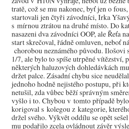
závod v H10N vyhraje, neboť už běžně 
tratě, což se mu nakonec, byť jen o fou
startovali jen čtyři závodníci, Irka Yšav
s mírnou ztrátou na druhé místo. Do ka
nasazeni dva závodníci OOP, ale Řeťa na
start skrečoval, řádně omluven, neboť
chorobou neznámého původu. Ilošovi s
1/7, ale bylo to spíše utrpěné vítězství, 
některých haluzových dohledávkách mu 
držet palce. Zásadní chybu sice neuděla
jednoho hodně nejistého postupu, při k
netušil, zda vůbec běží správným směr
vyšlo i to. Chybou v tomto případě bylo
korigoval s kolegou z kategorie, kteréh
držel svého. Výkvět oddílu se opět sešel
mu podařilo zcela ovládnout závěr výsle