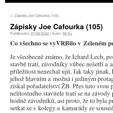
←
Zápisky Joe Cafourka (104)
Zápisky Joe Cafourka (105)
Publikováno
07/05/2024
|
Autor:
Mi Ko
Co všechno se vyVRBilo v Zeleném p
Je všeobecně známo, že Ichard Lech, po
stavbě tratí, závodníky vůbec nešetří a an
příležitost nenechal ujít. Jak taky jinak
jehož hlavním a možná i jediným protag
získal pořadatelství ŽB. Přes tuto svou 
nelítostného stavitele tratí se na závod
hodně závodníků, asi proto, že to byla pr
setkat se s kolegy a kamarády ze soused