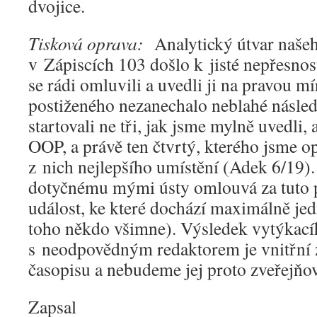
dvojice.
Tisková oprava:
Analytický útvar našeho
v Zápiscích 103 došlo k jisté nepřesnos
se rádi omluvili a uvedli ji na pravou mí
postiženého nezanechalo neblahé násled
startovali ne tři, jak jsme mylně uvedli, 
OOP, a právě ten čtvrtý, kterého jsme o
z nich nejlepšího umístění (Adek 6/19).
dotyčnému mými ústy omlouvá za tuto 
událost, ke které dochází maximálně jed
toho někdo všimne). Výsledek vytýkací
s neodpovědným redaktorem je vnitřní z
časopisu a nebudeme jej proto zveřejňov
Zapsal