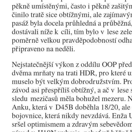
pěkně umístěnými, často i pěkně zašitý
činilo tratě sice obtížnými, ale zajímav
pasáž byla docela průhledná a průběžná,
dostávali níže k cíli, tím bylo v lese zel
poměrně velkou pravděpodobností odha
připraveno na neděli.
Nejstatečnější výkon z oddílu OOP před
dvěma mrňaty na trati HDR, pro které už
muselo být velkým dobrodružstvím. Pr
závod asi přespříliš obtížný, a ač v lese 
sledu mezičasů měla bohužel mezeru. Ná
Anku, která v D45B doběhla 18/20, ale 
bojovnice, která nikdy nevzdává. Enža
sršel optimismem a zdravým sebevědomí