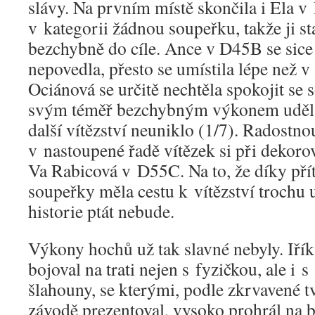
slávy. Na prvním místě skončila i Ela v
v kategorii žádnou soupeřku, takže ji sta
bezchybně do cíle. Ance v D45B se sice
nepovedla, přesto se umístila lépe než v
Ociánová se určitě nechtěla spokojit se 
svým téměř bezchybným výkonem udělala
další vítězství neuniklo (1/7). Radostno
v nastoupené řadě vítězek si při dekoro
Va Rabicová v D55C. Na to, že díky pří
soupeřky měla cestu k vítězství trochu
historie ptát nebude.
Výkony hochů už tak slavné nebyly. Iří
bojoval na trati nejen s fyzičkou, ale i
šlahouny, se kterými, podle zkrvavené tv
závodě prezentoval, vysoko prohrál na